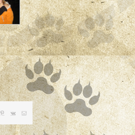
mblr
Pinterest
Vk
E-
mail