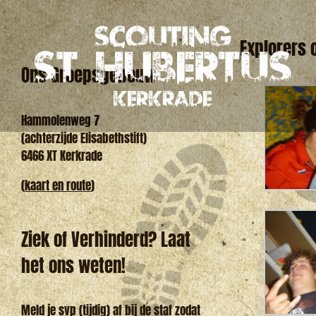
Ga
naar
inhoud
Explorers 
Ons Groepsgebouw
Hammolenweg 7
(achterzijde Elisabethstift)
6466 XT Kerkrade
(
kaart en route
)
Ziek of Verhinderd? Laat
het ons weten!
Meld je svp (tijdig) af bij de staf zodat