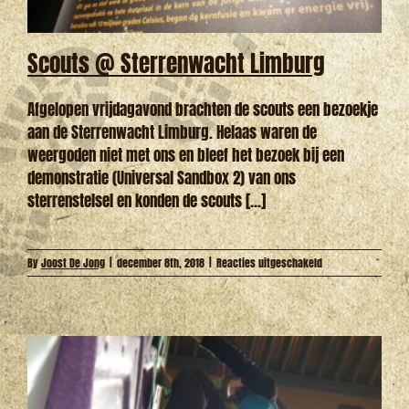
Scouts @ Sterrenwacht Limburg
Afgelopen vrijdagavond brachten de scouts een bezoekje
aan de Sterrenwacht Limburg. Helaas waren de
weergoden niet met ons en bleef het bezoek bij een
demonstratie (Universal Sandbox 2) van ons
sterrenstelsel en konden de scouts [...]
voor
By
Joost De Jong
|
december 8th, 2018
|
Reacties uitgeschakeld
Scouts
@
Sterrenwacht
Limburg