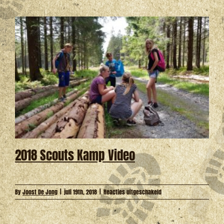
2018-
2019
2018 Scouts Kamp Video
voor
By
Joost De Jong
|
juli 19th, 2018
|
Reacties uitgeschakeld
2018
Scouts
Kamp