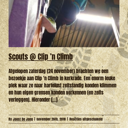
Scouts @ Clip ’n Climb
Afgelopen zaterdag (24 november) brachten we een
bezoekje aan Clip 'n Climb in kerkrade. Een enorm leuke
plek waar ze naar hartelust zelfstandig konden klimmen
en hun eigen grensen konden verkennen (en zelfs
verleggen). Hieronder [...]
voor
By
Joost De Jong
|
november 26th, 2018
|
Reacties uitgeschakeld
Scouts