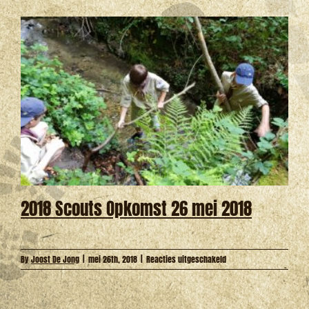
Schroder,
31-
05-
2018;
herdenkingsvuur
op
3
juni
aanstaande
2018 Scouts Opkomst 26 mei 2018
voor
By
Joost De Jong
|
mei 26th, 2018
|
Reacties uitgeschakeld
2018
Scouts
Opkomst
26