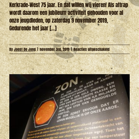
Kerkrade-West 75 jaar. En dat willen wij vieren! Als aftrap
wordt daarom een jubileum activiteit gehouden voor al
onze jeugdleden, op zaterdag 9 november 2019.
Gedurende het jaar [...]
voor
By
Joost De Jong
|
november 3rd, 2019
|
Reacties uitgeschakeld
75
jaar
Scouting
St.
Hubertus!