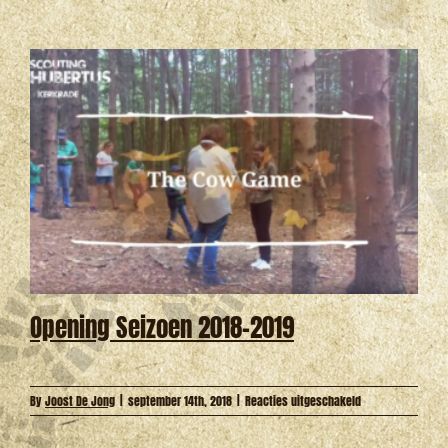
@
Clip
’n
Climb
Opening Seizoen 2018-2019
voor
By
Joost De Jong
|
september 14th, 2018
|
Reacties uitgeschakeld
Opening
Seizoen