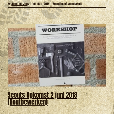
voor
By
Joost De Jong
|
juli 15th, 2018
|
Reacties uitgeschakeld
2018
Scouts
Kamp
Foto’s
Scouts Opkomst 2 juni 2018
(Houtbewerken)