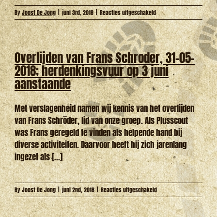
voor
By
Joost De Jong
|
juni 3rd, 2018
|
Reacties uitgeschakeld
Scouts
Opkomst
2
juni
Overlijden van Frans Schroder, 31-05-
2018
(Houtbewerken)
2018; herdenkingsvuur op 3 juni
aanstaande
Met verslagenheid namen wij kennis van het overlijden
van Frans Schröder, lid van onze groep. Als Plusscout
was Frans geregeld te vinden als helpende hand bij
diverse activiteiten. Daarvoor heeft hij zich jarenlang
ingezet als [...]
voor
By
Joost De Jong
|
juni 2nd, 2018
|
Reacties uitgeschakeld
Overlijden
van
Frans