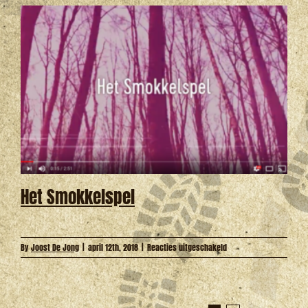
mei
2018
Het Smokkelspel
voor
By
Joost De Jong
|
april 12th, 2018
|
Reacties uitgeschakeld
Het
Smokkelspel