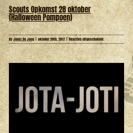
Scouts Opkomst 28 oktober
(Halloween Pompoen)
voor
By
Joost De Jong
|
oktober 28th, 2017
|
Reacties uitgeschakeld
Scouts
Opkomst
28
oktober
(Halloween
Pompoen)