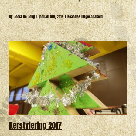
voor
By
Joost De Jong
|
januari 5th, 2018
|
Reacties uitgeschakeld
Dit
Was…
September
–
December
2017
Kerstviering 2017