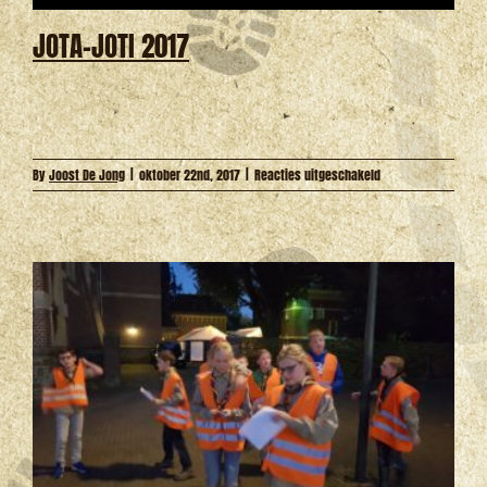
JOTA-JOTI 2017
voor
By
Joost De Jong
|
oktober 22nd, 2017
|
Reacties uitgeschakeld
JOTA-
JOTI
2017