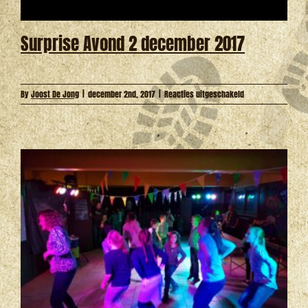
Surprise Avond 2 december 2017
voor
By
Joost De Jong
|
december 2nd, 2017
|
Reacties uitgeschakeld
Surprise
Avond
2
december
2017