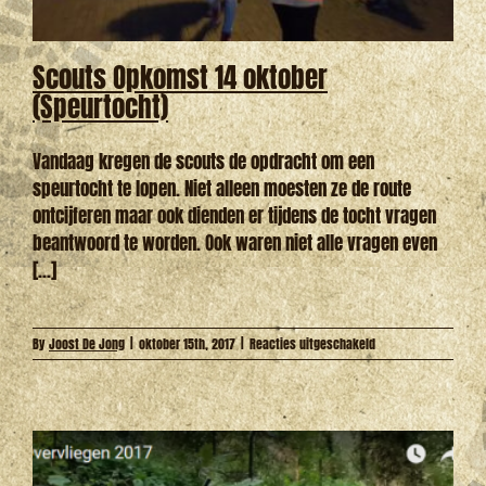
Scouts Opkomst 14 oktober
(Speurtocht)
Vandaag kregen de scouts de opdracht om een
speurtocht te lopen. Niet alleen moesten ze de route
ontcijferen maar ook dienden er tijdens de tocht vragen
beantwoord te worden. Ook waren niet alle vragen even
[...]
voor
By
Joost De Jong
|
oktober 15th, 2017
|
Reacties uitgeschakeld
Scouts
Opkomst
14
oktober
(Speurtocht)