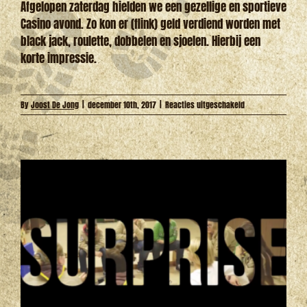
Afgelopen zaterdag hielden we een gezellige en sportieve
Casino avond. Zo kon er (flink) geld verdiend worden met
black jack, roulette, dobbelen en sjoelen. Hierbij een
korte impressie.
voor
By
Joost De Jong
|
december 10th, 2017
|
Reacties uitgeschakeld
Scouts
Opkomst
9
december
(Casino)