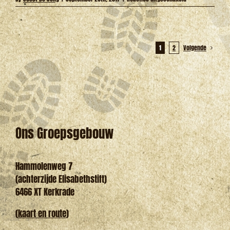
Overvliegen
2017
1
2
Volgende
Ons Groepsgebouw
Hammolenweg 7
(achterzijde Elisabethstift)
6466 XT Kerkrade
(
kaart en route
)