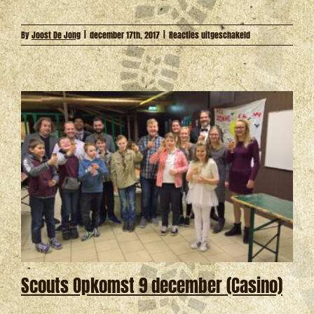
voor
By
Joost De Jong
|
december 17th, 2017
|
Reacties uitgeschakeld
Scouts
Opkomst
16
december
(Installatie)
Scouts Opkomst 9 december (Casino)