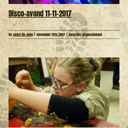
Disco-avond 11-11-2017
voor
By
Joost De Jong
|
november 12th, 2017
|
Reacties uitgeschakeld
Disco-
avond
11-
11-
2017