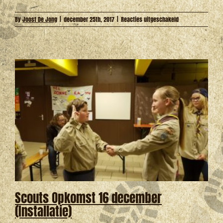
voor
By
Joost De Jong
|
december 25th, 2017
|
Reacties uitgeschakeld
Kerstviering
2017
Scouts Opkomst 16 december
(Installatie)