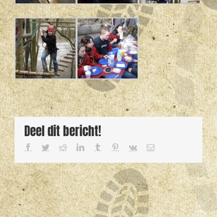
Deel dit bericht!
Facebook
Twitter
Reddit
LinkedIn
Tumblr
Pinterest
Vk
E-
mail