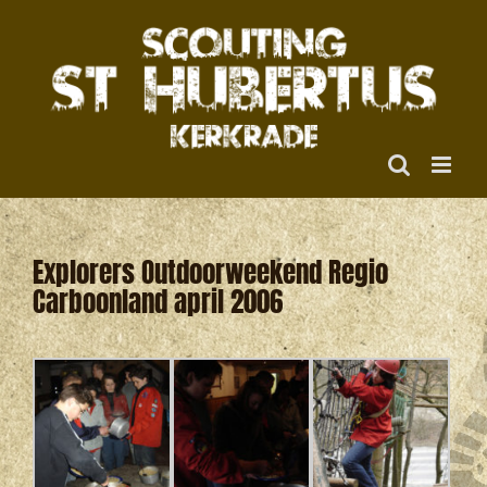
Ga
naar
inhoud
Explorers Outdoorweekend Regio
Carboonland april 2006