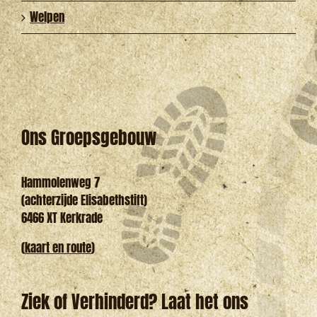
Welpen
Ons Groepsgebouw
Hammolenweg 7
(achterzijde Elisabethstift)
6466 XT Kerkrade
(
kaart en route
)
Ziek of Verhinderd? Laat het ons