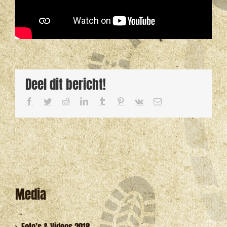
Deel dit bericht!
Facebook
Twitter
Reddit
LinkedIn
Tumblr
Pinterest
Vk
E-
mail
Media
Foto’s & Videos 2018