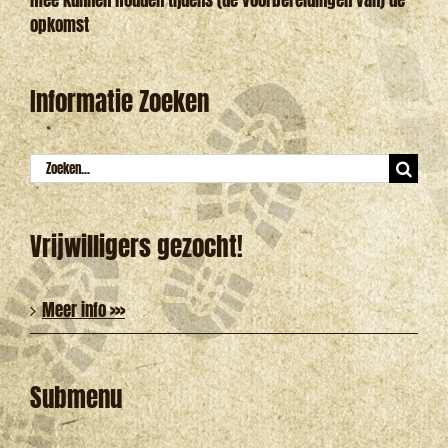
mee kunnen houden tijdens (de voorbereidingen van) de
opkomst
Informatie Zoeken
Zoeken
naar:
Vrijwilligers gezocht!
Meer info >>>
Submenu