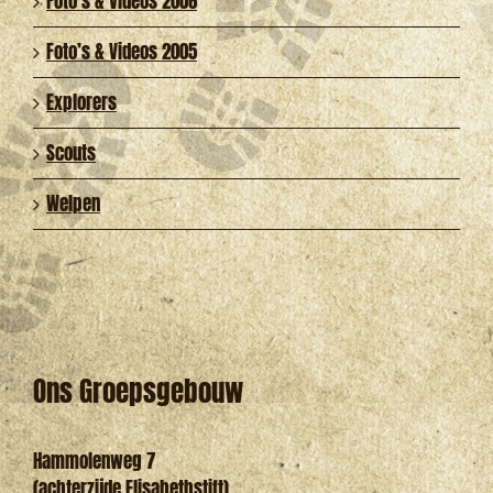
Foto’s & Videos 2006
Foto’s & Videos 2005
Explorers
Scouts
Welpen
Ons Groepsgebouw
Hammolenweg 7
(achterzijde Elisabethstift)