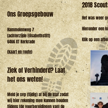
2018 Scout
Ons Groepsgebouw
Het was weer g
Hieronder een k
Hammolenweg 7
(achterzijde Elisabethstift)
Klik op een afbe
6466 XT Kerkrade
(
kaart en route
)
Ziek of Verhinderd? Laat
het ons weten!
Meld je svp (tijdig) af bij de staf zodat
wij hier rekening mee kunnen houden
tijdens (de voorbereidingen van) de