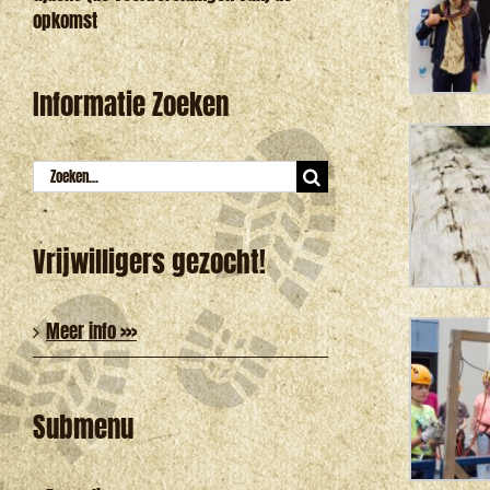
opkomst
Informatie Zoeken
Zoeken
naar:
Vrijwilligers gezocht!
Meer info >>>
Submenu