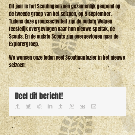
Dit jaar is het Scoutingseizoen gezamenlijk geopend op
de tweede groep van het seizoen, op 9 september.
Tijdens deze groepsactiviteit zijn de oudste Welpen
feestelijk overgevlogen naar hun nieuwe speltak, de
Scouts. En de oudste Scouts zijn overgevlogen naar de
Explorergroep.
We wensen onze leden veel Scoutingplezier in het nieuwe
seizoen!
Deel dit bericht!
Facebook
Twitter
Reddit
LinkedIn
Tumblr
Pinterest
Vk
E-
mail