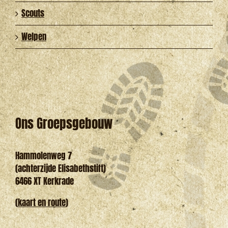
Scouts
Welpen
Ons Groepsgebouw
Hammolenweg 7
(achterzijde Elisabethstift)
6466 XT Kerkrade
(
kaart en route
)