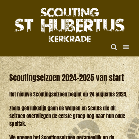
Ga
naar
inhoud
Scoutingseizoen 2024-2025 van start
Het nieuwe Scoutingseizoen begint op 24 augustus 2024.
Zoals gebruikelijk gaan de Welpen en Scouts die dit
seizoen overvliegen de eerste groep nog naar hun oude
speltak.
We openen het Scoutingseizoen gezamenlijk op de