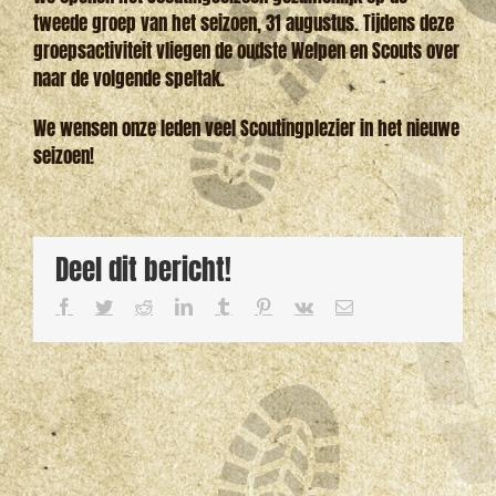
tweede groep van het seizoen, 31 augustus. Tijdens deze
groepsactiviteit vliegen de oudste Welpen en Scouts over
naar de volgende speltak.
We wensen onze leden veel Scoutingplezier in het nieuwe
seizoen!
Deel dit bericht!
Facebook
Twitter
Reddit
LinkedIn
Tumblr
Pinterest
Vk
E-
mail