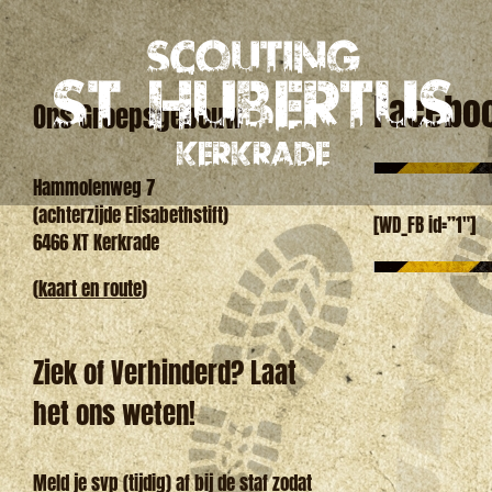
Ga
naar
inhoud
Facebo
Ons Groepsgebouw
Hammolenweg 7
(achterzijde Elisabethstift)
[WD_FB id=”1″]
6466 XT Kerkrade
(
kaart en route
)
Ziek of Verhinderd? Laat
het ons weten!
Meld je svp (tijdig) af bij de staf zodat