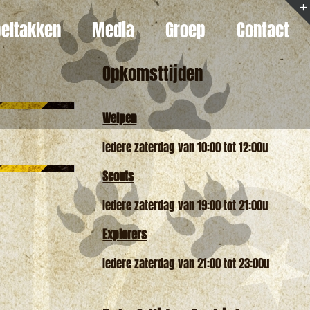
eltakken
Media
Groep
Contact
Opkomsttijden
Welpen
Iedere zaterdag van 10:00 tot 12:00u
Scouts
Iedere zaterdag van 19:00 tot 21:00u
Explorers
Iedere zaterdag van 21:00 tot 23:00u