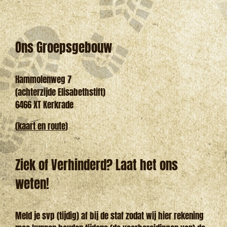
Ons Groepsgebouw
Hammolenweg 7
(achterzijde Elisabethstift)
6466 XT Kerkrade
(
kaart en route
)
Ziek of Verhinderd? Laat het ons
weten!
Meld je svp (tijdig) af bij de staf zodat wij hier rekening