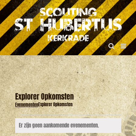
Ga
naar
inhoud
Explorer Opkomsten
Explorer Opkomsten
Evenementen
Evenementen
Er zijn geen aankomende evenementen.
Bericht