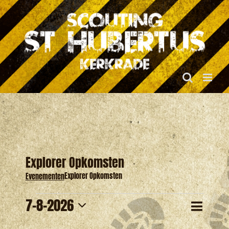
Ga
naar
inhoud
Explorer Opkomsten
Explorer Opkomsten
Evenementen
Evenementen
Evene
7-8-2026
Eveneme
Maand
Zoeken
weerg
Selecteer