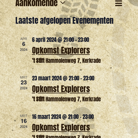
Evene
Aankomende
Eveneme
Lijst
Zoeken
weerg
Selecteer
Zoeken
Laatste afgelopen Evenementen
naviga
een
en
datum.
6 april 2024 @ 21:00
-
23:00
APR
weergev
6
Opkomst Explorers
2024
navigatie
't Stift
Hammolenweg 7, Kerkrade
23 maart 2024 @ 21:00
-
23:00
MRT
23
Opkomst Explorers
2024
't Stift
Hammolenweg 7, Kerkrade
16 maart 2024 @ 21:00
-
23:00
MRT
16
Opkomst Explorers
2024
't Stift
Hammolenweg 7, Kerkrade