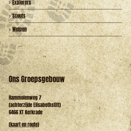
Explorers
Scouts
Welpen
Ons Groepsgebouw
Hammolenweg 7
(achterzijde Elisabethstift)
6466 XT Kerkrade
(
kaart en route
)