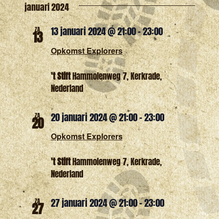
Zoeken
januari 2024
naviga
een
en
13 januari 2024 @ 21:00
-
23:00
ZA
datum.
13
weergev
Opkomst Explorers
navigatie
't Stift
Hammolenweg 7, Kerkrade,
Nederland
20 januari 2024 @ 21:00
-
23:00
ZA
20
Opkomst Explorers
't Stift
Hammolenweg 7, Kerkrade,
Nederland
27 januari 2024 @ 21:00
-
23:00
ZA
27