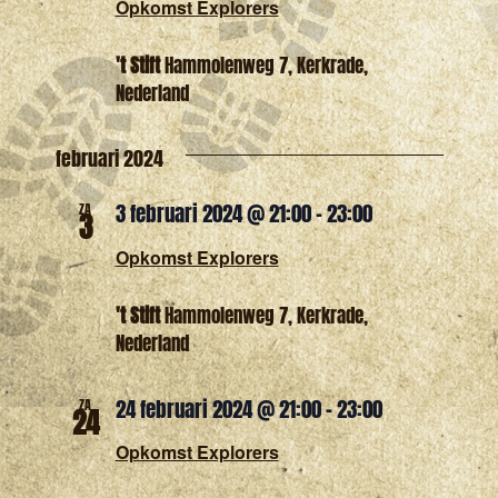
Opkomst Explorers
't Stift
Hammolenweg 7, Kerkrade,
Nederland
februari 2024
3 februari 2024 @ 21:00
-
23:00
ZA
3
Opkomst Explorers
't Stift
Hammolenweg 7, Kerkrade,
Nederland
24 februari 2024 @ 21:00
-
23:00
ZA
24
Opkomst Explorers