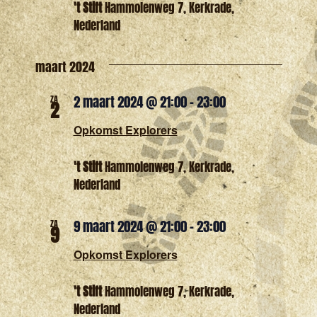
't Stift
Hammolenweg 7, Kerkrade,
Nederland
maart 2024
2 maart 2024 @ 21:00
-
23:00
ZA
2
Opkomst Explorers
't Stift
Hammolenweg 7, Kerkrade,
Nederland
9 maart 2024 @ 21:00
-
23:00
ZA
9
Opkomst Explorers
't Stift
Hammolenweg 7, Kerkrade,
Nederland