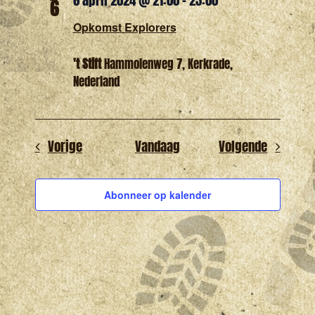
6
Opkomst Explorers
't Stift
Hammolenweg 7, Kerkrade,
Nederland
Evenementen
Eveneme
Vorige
Vandaag
Volgende
Abonneer op kalender