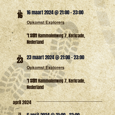
16 maart 2024 @ 21:00
-
23:00
ZA
16
Opkomst Explorers
't Stift
Hammolenweg 7, Kerkrade,
Nederland
23 maart 2024 @ 21:00
-
23:00
ZA
23
Opkomst Explorers
't Stift
Hammolenweg 7, Kerkrade,
Nederland
april 2024
6 april 2024 @ 21:00
-
23:00
ZA