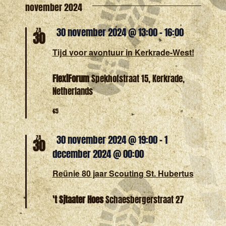
Zoeken
november 2024
naviga
een
en
Uitgelicht
30 november 2024 @ 13:00
-
16:00
ZA
datum.
30
weergev
Tijd voor avontuur in Kerkrade-West!
navigatie
FlexiForum
Spekhofstraat 15, Kerkrade,
Netherlands
€5
Uitgelicht
30 november 2024 @ 19:00
-
1
ZA
30
december 2024 @ 00:00
Reünie 80 jaar Scouting St. Hubertus
't Sjtaater Hoes
Schaesbergerstraat 27