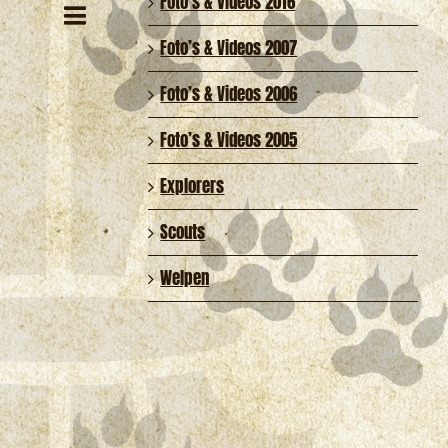
Foto’s & Videos 2016
Evenement
Evenementen
Lijst
Zoeken
weergaven
Foto’s & Videos 2007
Zoeken
navigatie
Foto’s & Videos 2006
en
weergeven
Foto’s & Videos 2005
navigatie
Explorers
Scouts
Welpen