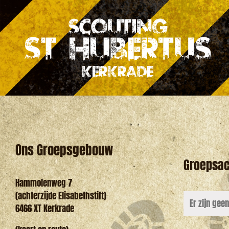
Ga
naar
inhoud
Ons Groepsgebouw
Groepsact
Hammolenweg 7
(achterzijde Elisabethstift)
Er zijn ge
6466 XT Kerkrade