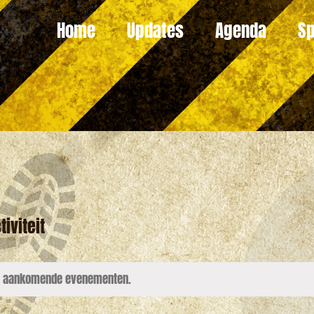
Home
Updates
Agenda
Sp
iviteit
en aankomende evenementen.