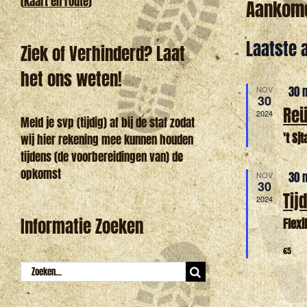
(
kaart en route
)
Aankom
Selectee
Laatste 
Ziek of Verhinderd? Laat
een
het ons weten!
datum.
Uitg
30 
NOV
30
Reü
2024
Meld je svp (tijdig) af bij de staf zodat
't Sj
wij hier rekening mee kunnen houden
tijdens (de voorbereidingen van) de
opkomst
Uitg
30 
NOV
30
Tij
2024
Informatie Zoeken
Flex
€5
Zoeken
naar: