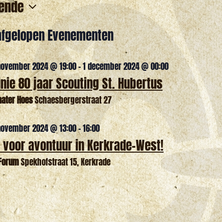
ende
r
afgelopen Evenementen
elicht
november 2024 @ 19:00
-
1 december 2024 @ 00:00
nie 80 jaar Scouting St. Hubertus
taater Hoes
Schaesbergerstraat 27
elicht
november 2024 @ 13:00
-
16:00
d voor avontuur in Kerkrade-West!
iForum
Spekhofstraat 15, Kerkrade