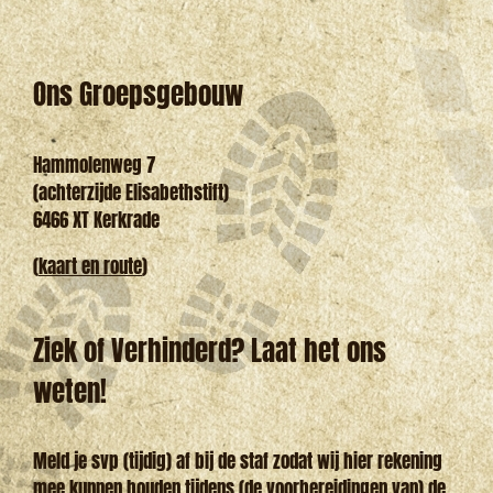
Ons Groepsgebouw
Hammolenweg 7
(achterzijde Elisabethstift)
6466 XT Kerkrade
(
kaart en route
)
Ziek of Verhinderd? Laat het ons
weten!
Meld je svp (tijdig) af bij de staf zodat wij hier rekening
mee kunnen houden tijdens (de voorbereidingen van) de