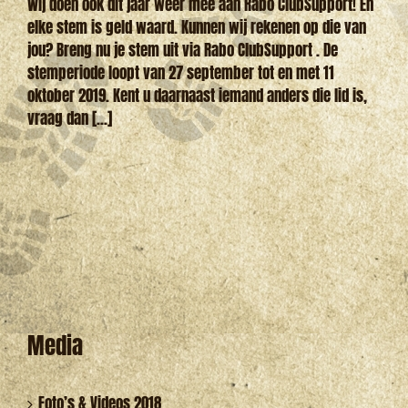
Wij doen ook dit jaar weer mee aan Rabo ClubSupport! En
elke stem is geld waard. Kunnen wij rekenen op die van
jou? Breng nu je stem uit via Rabo ClubSupport . De
stemperiode loopt van 27 september tot en met 11
oktober 2019. Kent u daarnaast iemand anders die lid is,
vraag dan [...]
Media
Foto’s & Videos 2018