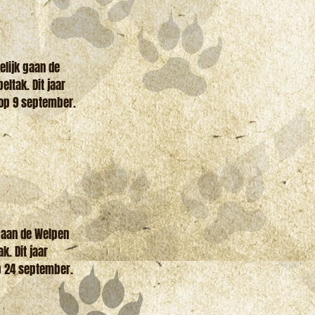
elijk gaan de
ltak. Dit jaar
 op 9 september.
gaan de Welpen
k. Dit jaar
p 24 september.