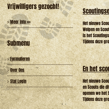
Vrijwilligers gezocht!
Scoutingse
Meer info >>>
Het nieuwe Scou
Welpen en Scouts
is het Scouting
Tijdens deze gro
Submenu
Formulieren
En het sco
Over Ons
Het nieuwe Scou
Staf Login
en Scouts die di
openen we het S
Tijdens deze gro