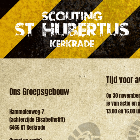
Ga
naar
inhoud
Tijd voor 
Ons Groepsgebouw
Op 30 november i
je van actie en 
13.00 en 16.00 u
Hammolenweg 7
(achterzijde Elisabethstift)
6466 XT Kerkrade