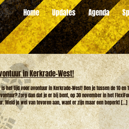
Home
Updates
Agenda
Sp
avontuur in Kerkrade-West!
s het tijd voor avontuur in Kerkrade-West! Ben je tussen de 10 en 
avontuur? Zorg dan dat je er bij bent, op 30 november in het FlexiF
ur. Meld je wel van tevoren aan, want er zijn maar een beperkt [...]