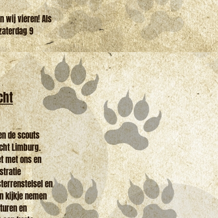
 wij vieren! Als
zaterdag 9
cht
en de scouts
cht Limburg.
t met ons en
stratie
terrenstelsel en
n kijkje nemen
aturen en