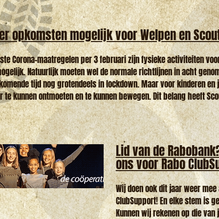
er opkomsten mogelijk voor Welpen en Scou
te Corona-maatregelen per 3 februari zijn fysieke activiteiten voo
mogelijk. Natuurlijk moeten wel de normale richtlijnen in acht gen
 komende tijd nog grotendeels in lockdown. Maar voor kinderen en 
r te kunnen ontmoeten en te kunnen bewegen. Dit belang heeft Scout
Lid van de Rabobank
ons voor Rabo ClubS
Wij doen ook dit jaar weer mee
ClubSupport! En elke stem is g
Kunnen wij rekenen op die van 