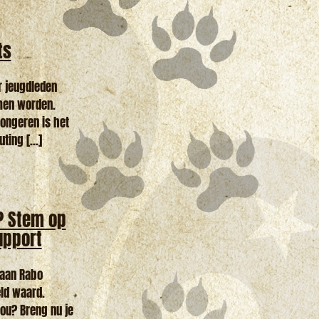
ts
r jeugdleden
omen worden.
jongeren is het
ing [...]
? Stem op
upport
 aan Rabo
eld waard.
jou? Breng nu je