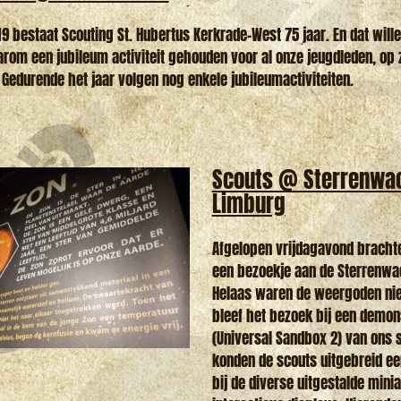
 bestaat Scouting St. Hubertus Kerkrade-West 75 jaar. En dat willen
arom een jubileum activiteit gehouden voor al onze jeugdleden, op 
Gedurende het jaar volgen nog enkele jubileumactiviteiten.
Scouts @ Sterrenwa
Limburg
Afgelopen vrijdagavond bracht
een bezoekje aan de Sterrenwa
Helaas waren de weergoden nie
bleef het bezoek bij een demon
(Universal Sandbox 2) van ons s
konden de scouts uitgebreid ee
bij de diverse uitgestalde mini