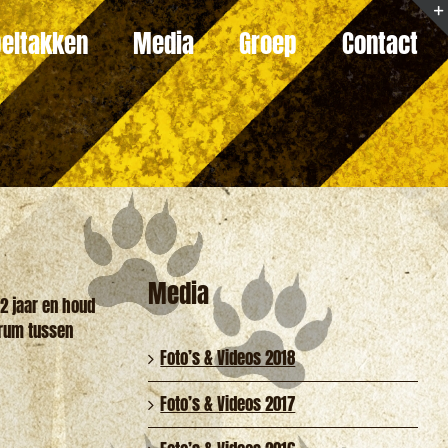
eltakken
Media
Groep
Contact
Media
12 jaar en houd
orum tussen
Foto’s & Videos 2018
Foto’s & Videos 2017