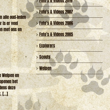
Foto’s & Videos 2016
Foto’s & Videos 2007
n alle oud-leden
Foto’s & Videos 2006
 is er veel
en met ons en
Foto’s & Videos 2005
Explorers
Scouts
Welpen
de Welpen en
 openen het
jdens deze
[...]