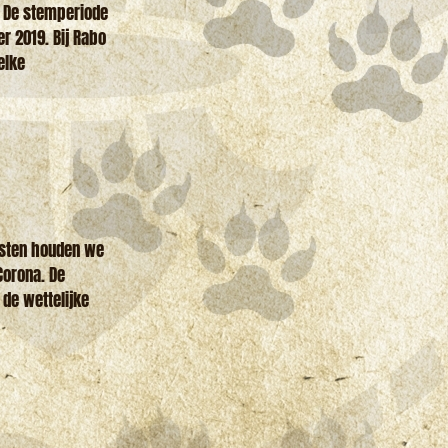
. De stemperiode
r 2019. Bij Rabo
elke
msten houden we
Corona. De
 de wettelijke