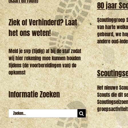
(
kaart en route
)
80 jaar Sc
Scoutinggroep St
Ziek of Verhinderd? Laat
van harte welkom
het ons weten!
gebeurd, we hop
andere oud-leden 
Meld je svp (tijdig) af bij de staf zodat
wij hier rekening mee kunnen houden
tijdens (de voorbereidingen van) de
Scoutingse
opkomst
Het nieuwe Scou
Informatie Zoeken
Scouts die dit 
Scoutingseizoen
groepsactiviteit
Zoeken
naar: